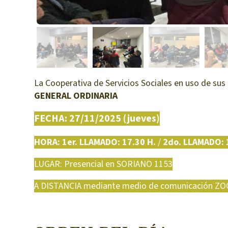
La Cooperativa de Servicios Sociales en uso de su
GENERAL ORDINARIA
FECHA: 27/11/2025 (jueves)
HORA: 1er. LLAMADO: 17.30 H.
/
2do. LLAMADO: 
LUGAR: Presencial en SORIANO 1153
A DISTANCIA mediante medio de comunicación ZOOM