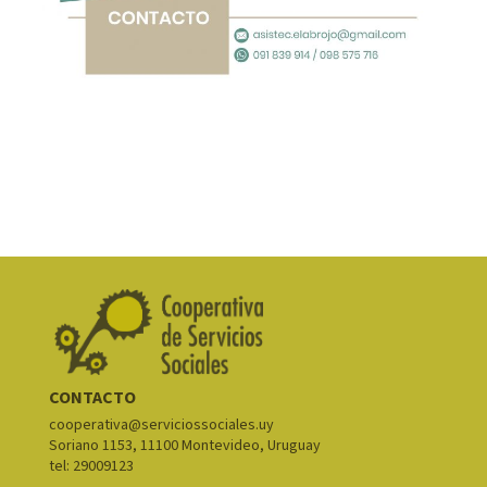
CONTACTO
cooperativa@serviciossociales.uy
Soriano 1153, 11100 Montevideo, Uruguay
tel: 29009123